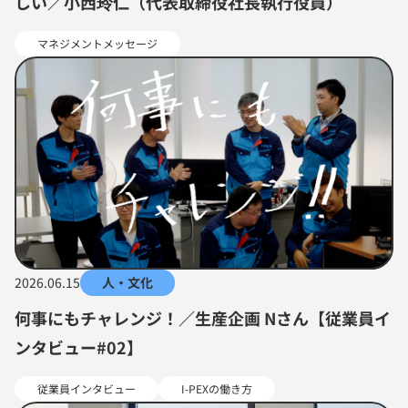
しい／小西玲仁（代表取締役社長執行役員）
マネジメントメッセージ
2026.06.15
人・文化
何事にもチャレンジ！／生産企画 Nさん【従業員イ
ンタビュー#02】
従業員インタビュー
I-PEXの働き方