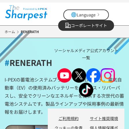
メ
イ
Language
ン
コ
コーポレートサイト
ン
ホーム
RENERATH
テ
ン
ソーシャルメディア公式アカウント
ツ
一覧
に
#
RENERATH
移
動
I-PEXの蓄電池システムブランド「RENERATH」。電気自
動車（EV）の使用済みバッテリーをリユース・リパーパ
スし、安全でクリーンなエネルギーを提供する次世代の蓄
電池システムです。製品ラインアップや採用事例の最新情
報をお届けします。
ご利用規約
サイト推奨環境
クッキーの免責
個人情報保護ポ