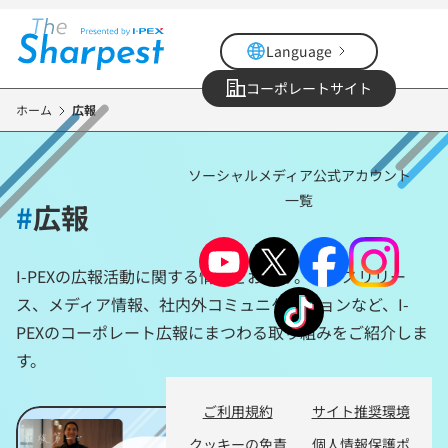
メ
イ
Language
ン
コ
コーポレートサイト
ン
ホーム
広報
テ
ン
ソーシャルメディア公式アカウント
ツ
一覧
に
#
広報
移
動
I-PEXの広報活動に関する情報をお届け。プレスリリー
ス、メディア情報、社内外コミュニケーションなど、I-
PEXのコーポレート広報にまつわる取り組みをご紹介しま
す。
ご利用規約
サイト推奨環境
クッキーの免責
個人情報保護ポ