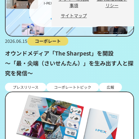
事項
リシー
サイトマップ
2026.06.15
コーポレート
オウンドメディア「The Sharpest」を開設
～「最・尖端（さいせんたん）」を生み出す人と探
究を発信～
プレスリリース
コーポレートトピック
広報