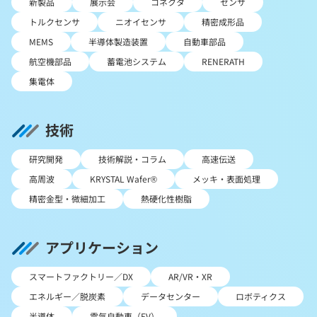
新製品
展示会
コネクタ
センサ
トルクセンサ
ニオイセンサ
精密成形品
MEMS
半導体製造装置
自動車部品
航空機部品
蓄電池システム
RENERATH
集電体
技術
研究開発
技術解説・コラム
高速伝送
高周波
KRYSTAL Wafer®
メッキ・表面処理
精密金型・微細加工
熱硬化性樹脂
アプリケーション
スマートファクトリー／DX
AR/VR・XR
エネルギー／脱炭素
データセンター
ロボティクス
半導体
電気自動車（EV）