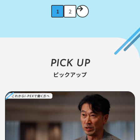
次
1
2
の
ペ
ー
ジ
へ
PICK UP
ピックアップ