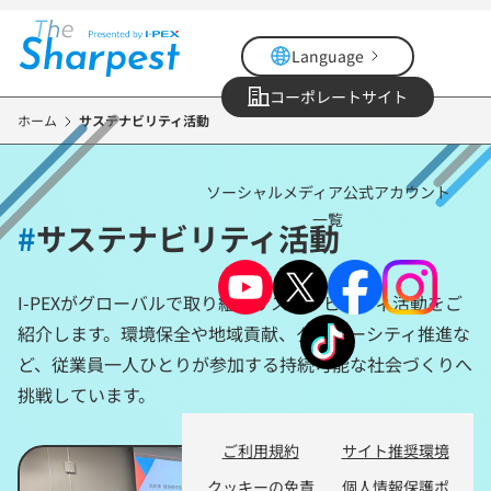
メ
イ
Language
ン
コ
コーポレートサイト
ン
ホーム
サステナビリティ活動
テ
ン
ソーシャルメディア公式アカウント
ツ
一覧
に
#
サステナビリティ活動
移
動
I-PEXがグローバルで取り組むサステナビリティ活動をご
紹介します。環境保全や地域貢献、ダイバーシティ推進な
ど、従業員一人ひとりが参加する持続可能な社会づくりへ
挑戦しています。
ご利用規約
サイト推奨環境
クッキーの免責
個人情報保護ポ