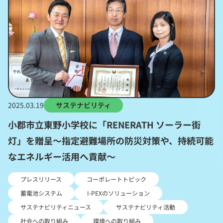
2025.03.19
サステナビリティ
小郡市立東野小学校に「RENERATH ソーラー街
灯」を贈呈～指定避難場所の防災対策や、持続可能
なエネルギー活用へ貢献～
プレスリリース
コーポレートトピック
蓄電池システム
I-PEXのソリューション
サステナビリティニュース
サステナビリティ活動
社会への取り組み
環境への取り組み