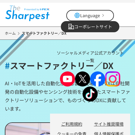
メ
イ
Language
ン
コ
コーポレートサイト
ン
ホーム
スマートファクトリー／DX
テ
ン
ソーシャルメディア公式アカウント
ツ
一覧
に
#
スマートファクトリー／DX
移
動
AI・IoTを活用した自動化が進む製造現場。I-PEXは自社開
発の自動化設備やセンシング技術を活用したスマートファ
クトリーソリューションで、ものづくりのDXに貢献して
います。
ご利用規約
サイト推奨環境
クッキーの免責
個人情報保護ポ