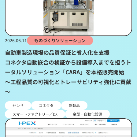
2026.06.11
ものづくりソリューション
自動車製造現場の品質保証と省人化を支援
コネクタ自動嵌合の検証から設備導入までを担うト
ータルソリューション「CARA」を本格販売開始
～工程品質の可視化とトレーサビリティ強化に貢献
～
センサ
コネクタ
新製品
スマートファクトリー／DX
金型・自動化設備