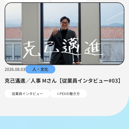
2026.08.03
人・文化
克己邁進／人事 Mさん【従業員インタビュー#03】
従業員インタビュー
I-PEXの働き方