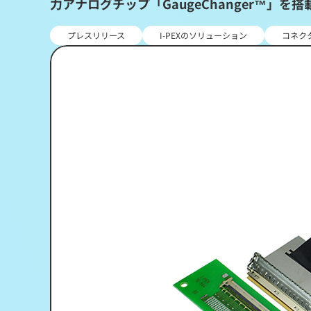
力アナログチップ「GaugeChanger™」を
プレスリリース
I-PEXのソリューション
コネク