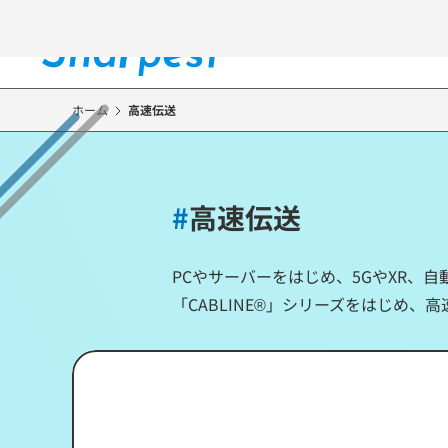
メ
イ
ン
コ
ン
ホーム
高速伝送
テ
ン
ツ
に
#
高速伝送
移
動
PCやサーバーをはじめ、5GやXR、
「CABLINE®」シリーズをはじめ