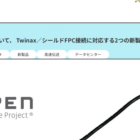
て、 Twinax／シールドFPC接続に対応する2つの新
タ
新製品
高速伝送
データセンター