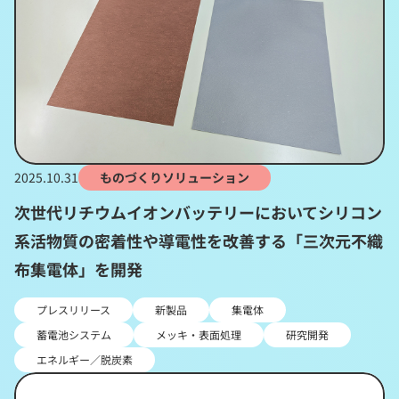
2025.10.31
ものづくりソリューション
次世代リチウムイオンバッテリーにおいてシリコン
系活物質の密着性や導電性を改善する「三次元不織
布集電体」を開発
プレスリリース
新製品
集電体
蓄電池システム
メッキ・表面処理
研究開発
エネルギー／脱炭素