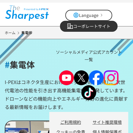
メ
イ
Language
ン
コ
コーポレートサイト
ン
ホーム
集電体
テ
ン
ソーシャルメディア公式アカウント
ツ
一覧
に
#
集電体
移
動
I-PEXはコネクタ生産におけるメッキ技術を活用し、次世
代電池の性能を引き出す高機能集電体を開発しています。
ドローンなどの機能向上やエネルギー分野の進化に貢献す
る最新情報をお届けします。
ご利用規約
サイト推奨環境
クッキーの免責
個人情報保護ポ