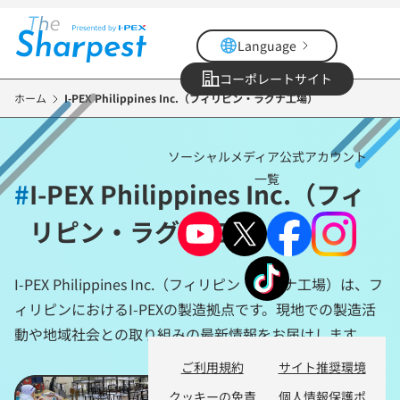
メ
イ
Language
ン
コ
コーポレートサイト
ン
ホーム
I-PEX Philippines Inc.（フィリピン・ラグナ工場）
テ
ン
ソーシャルメディア公式アカウント
ツ
一覧
に
#
I-PEX Philippines Inc.（フィ
移
リピン・ラグナ工場）
動
I-PEX Philippines Inc.（フィリピン・ラグナ工場）は、フ
ィリピンにおけるI-PEXの製造拠点です。現地での製造活
動や地域社会との取り組みの最新情報をお届けします。
ご利用規約
サイト推奨環境
クッキーの免責
個人情報保護ポ