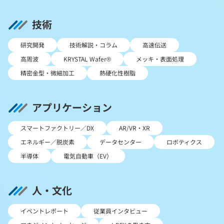
技術
研究開発
技術解説・コラム
高速伝送
高周波
KRYSTAL Wafer®
メッキ・表面処理
精密金型・微細加工
熱硬化性樹脂
アプリケーション
スマートファクトリー／DX
AR/VR・XR
エネルギー／脱炭素
データセンター
ロボティクス
半導体
電気自動車（EV）
人・文化
イベントレポート
従業員インタビュー