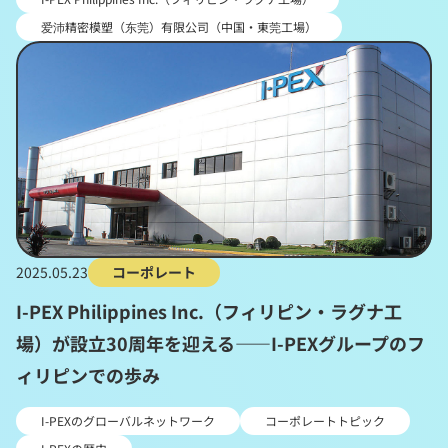
爱沛精密模塑（东莞）有限公司（中国・東莞工場）
2025.05.23
コーポレート
I-PEX Philippines Inc.（フィリピン・ラグナ工
場）が設立30周年を迎える――I-PEXグループのフ
ィリピンでの歩み
I-PEXのグローバルネットワーク
コーポレートトピック