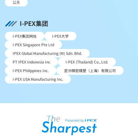
公关
I-PEX集团
I-PEX集团网络
I-PEX大学
I-PEX Singapore Pte Ltd
IPEX Global Manufacturing (M) Sdn. Bhd.
PT IPEX Indonesia Inc
I-PEX (Thailand) Co., Ltd.
I-PEX Philippines Inc.
爱沛精密模塑（上海）有限公司
I-PEX USA Manufacturing Inc.