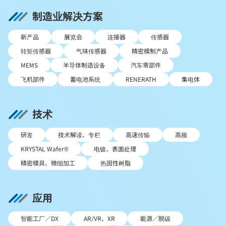
制造业解决方案
新产品
展览会
连接器
传感器
转矩传感器
气味传感器
精密模制产品
MEMS
半导体制造设备
汽车零部件
飞机部件
蓄电池系统
RENERATH
集电体
技术
研发
技术解读、专栏
高速传输
高频
KRYSTAL Wafer®
电镀、表面处理
精密模具、微细加工
热固性树脂
应用
智能工厂／DX
AR/VR、XR
能源／脱碳