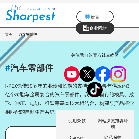
跳
转
语言
到
主
企业网站
要
首页
汽车零部件
内
容
关注我们的官方社交媒体
#
汽车零部件
I-PEX凭借50多年的业绩和长期的支持体系，每年供应约3
亿个树脂与金属复合的汽车零部件。我们将自有的模具、成
形、冲压、电镀、组装等基本技术相结合，构建与产品概念
相匹配的自动生产系统。
使用条款
网站浏览推荐环
境
Cookie
隐私保护