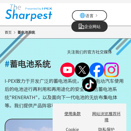
跳
转
语言
到
主
企业网站
要
首页
蓄电池系统
内
容
关注我们的官方社交媒体
#
蓄电池系统
I-PEX致力于开发广泛的蓄电池系统，包括将电动汽车使用
后的电池进行再利用和再用途化的安全、清洁蓄电池系
统"RENERATH"，以及面向下一代电池的无纺布集电体
等。我们提供产品阵容和应用案例的最新资讯。
使用条款
网站浏览推荐环
境
Cookie
隐私保护