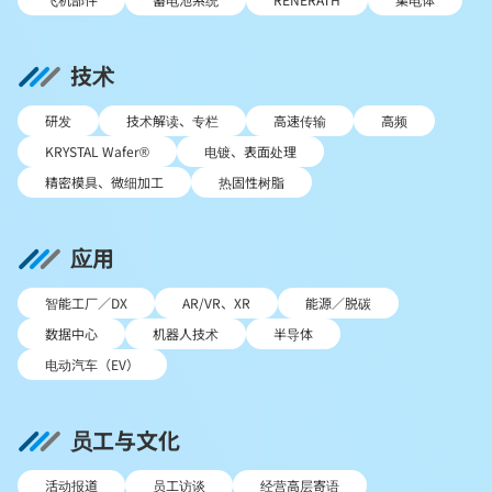
技术
研发
技术解读、专栏
高速传输
高频
KRYSTAL Wafer®
电镀、表面处理
精密模具、微细加工
热固性树脂
应用
智能工厂／DX
AR/VR、XR
能源／脱碳
数据中心
机器人技术
半导体
电动汽车（EV）
员工与文化
活动报道
员工访谈
经营高层寄语