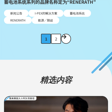
蓄电池系统系列的品牌名称定为“RENERATH”
新闻公告
I-PEX的解决方案
蓄电池系统
RENERATH
能源／脱碳
次
1
2
の
ペ
ー
ジ
へ
精选内容