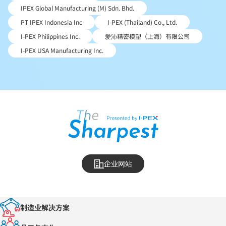
IPEX Global Manufacturing (M) Sdn. Bhd.
PT IPEX Indonesia Inc
I-PEX (Thailand) Co., Ltd.
I-PEX Philippines Inc.
爱沛精密模塑（上海）有限公司
I-PEX USA Manufacturing Inc.
企业网站
制造业解决方案