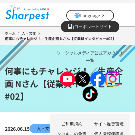
メ
イ
Language
ン
コ
コーポレートサイト
ン
ホーム
人・文化
何事にもチャレンジ！／生産企画 Nさん【従業員インタビュー#02】
テ
ン
ソーシャルメディア公式アカウント
ツ
一覧
に
何事にもチャレンジ！／生産企
移
動
画 Nさん【従業員インタビュー
#02】
ご利用規約
サイト推奨環境
2026.06.15
人・文化
クッキーの免責
個人情報保護ポ