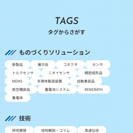
TAGS
タグからさがす
ものづくりソリューション
新製品
展示会
コネクタ
センサ
トルクセンサ
ニオイセンサ
精密成形品
MEMS
半導体製造装置
自動車部品
航空機部品
蓄電池システム
RENERATH
集電体
技術
研究開発
技術解説・コラム
高速伝送