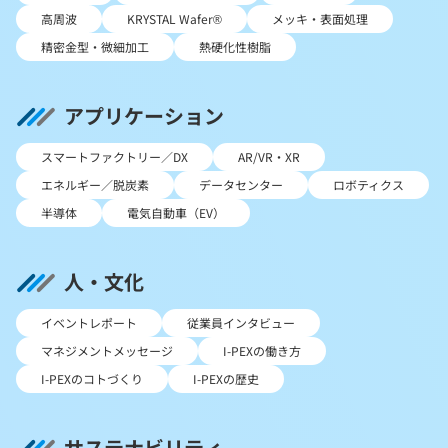
高周波
KRYSTAL Wafer®
メッキ・表面処理
精密金型・微細加工
熱硬化性樹脂
アプリケーション
スマートファクトリー／DX
AR/VR・XR
エネルギー／脱炭素
データセンター
ロボティクス
半導体
電気自動車（EV）
人・文化
イベントレポート
従業員インタビュー
マネジメントメッセージ
I-PEXの働き方
I-PEXのコトづくり
I-PEXの歴史
サステナビリティ