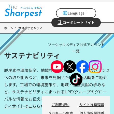
メ
イ
Language
ン
コ
コーポレートサイト
ン
ホーム
サステナビリティ
テ
ン
ソーシャルメディア公式アカウント
ツ
一覧
に
サステナビリティ
移
動
脱炭素や環境保全、地域社会との共生、人権やガバナンス
への取り組みなど、未来を見据えたI-PEXの活動をご紹介
します。工場での環境施策や、地域・社会貢献の歩みな
ど、サステナビリティにまつわるI-PEXグループのグロー
バルな情報をお伝えしていきます。
I-PEXのサステナビリ
ご利用規約
サイト推奨環境
ティサイトはこちら
からご覧ください。
クッキーの免責
個人情報保護ポ