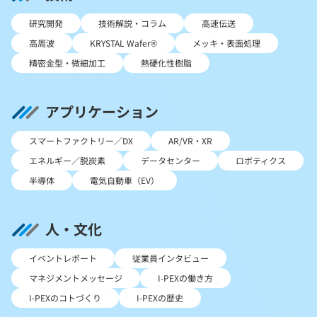
研究開発
技術解説・コラム
高速伝送
高周波
KRYSTAL Wafer®
メッキ・表面処理
精密金型・微細加工
熱硬化性樹脂
アプリケーション
スマートファクトリー／DX
AR/VR・XR
エネルギー／脱炭素
データセンター
ロボティクス
半導体
電気自動車（EV）
人・文化
イベントレポート
従業員インタビュー
マネジメントメッセージ
I-PEXの働き方
I-PEXのコトづくり
I-PEXの歴史