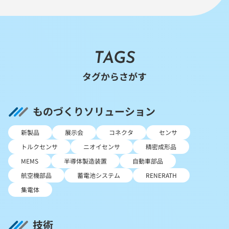
TAGS
タグからさがす
ものづくりソリューション
新製品
展示会
コネクタ
センサ
トルクセンサ
ニオイセンサ
精密成形品
MEMS
半導体製造装置
自動車部品
航空機部品
蓄電池システム
RENERATH
集電体
技術