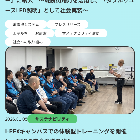
ー」に納入 ～既設街路灯を活用し、「ダブルリユ
ースLED照明」として社会実装～
蓄電池システム
プレスリリース
エネルギー／脱炭素
サステナビリティ活動
社会への取り組み
2026.01.05
サステナビリティ
I-PEXキャンパスでの体験型トレーニングを開催