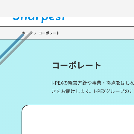
メ
イ
ン
コ
ン
ホーム
コーポレート
テ
ン
ツ
に
コーポレート
移
動
I-PEXの経営方針や事業・拠点をは
きをお届けします。I-PEXグループ