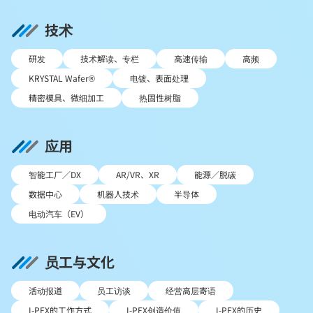
技术
研发
技术解读、专栏
高速传输
高频
KRYSTAL Wafer®
电镀、表面处理
精密模具、微细加工
热固性树脂
应用
智能工厂／DX
AR/VR、XR
能源／脱碳
数据中心
机器人技术
半导体
电动汽车（EV）
员工与文化
活动报道
员工访谈
经营高层寄语
I-PEX的工作方式
I-PEX创造价值
I-PEX的历史