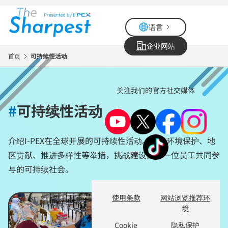
跳
转
语言
到
主
企业网站
要
首页
可持续性活动
内
容
关注我们的官方社交媒体
#
可持续性活动
介绍I-PEX在全球开展的可持续性活动。通过环境保护、地
区贡献、推进多样性等举措，挑战建设由每一位员工共同参
与的可持续社会。
使用条款
网站浏览推荐环
境
Cookie
隐私保护