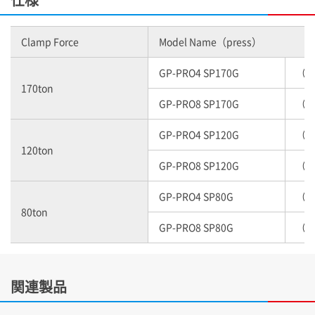
Clamp Force
Model Name（press）
GP-PRO4 SP170G
（2p
170ton
GP-PRO8 SP170G
（4p
GP-PRO4 SP120G
（2p
120ton
GP-PRO8 SP120G
（4p
GP-PRO4 SP80G
（2p
80ton
GP-PRO8 SP80G
（4p
関連製品