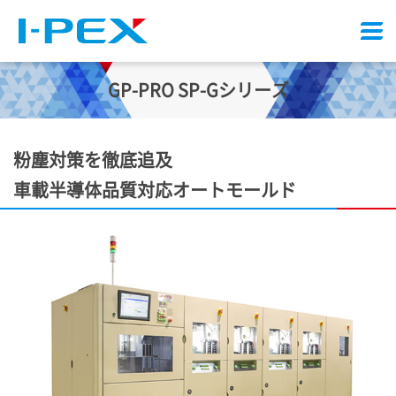
メ
ニ
ュ
GP-PRO SP-Gシリーズ
ー
粉塵対策を徹底追及
車載半導体品質対応オートモールド