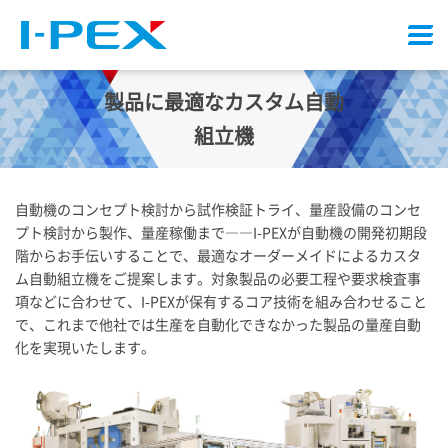
メ
ニ
ュ
製品に最適なカスタム自動
ー
組立機
自動機のコンセプト検討から試作検証トライ、量産設備のコンセ
プト検討から製作、量産稼働まで――
I-PEX
が自動機の開発初期段
階からお手伝いすることで、最適なオーダーメイドによるカスタ
ム自動組立機をご提案します。対象製品の必要工程や要求検査事
項などに合わせて、
I-PEX
が保有するコア技術を組み合わせること
で、これまで他社では生産を自動化できなかった製品の量産自動
化を実現いたします。