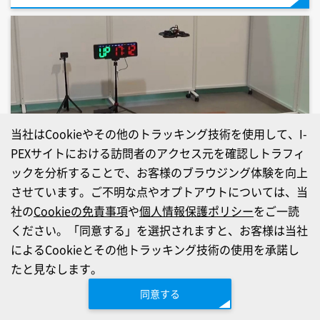
当社はCookieやその他のトラッキング技術を使用して、I-
PEXサイトにおける訪問者のアクセス元を確認しトラフィ
ックを分析することで、お客様のブラウジング体験を向上
I-PEX
とうるたま、開発中の「三次元不織布集電体」搭載電
させています。ご不明な点やオプトアウトについては、当
池パックを使用したマイクロドローンによる飛行テストで、
社の
Cookieの免責事項
や
個人情報保護ポリシー
をご一読
従来電池比約2倍・16分以上の航続時間を実現 「第66回
ください。「同意する」を選択されますと、お客様は当社
電池討論会 併設展示会」に出展
によるCookieとその他トラッキング技術の使用を承諾し
2025/11/17
たと見なします。
プレスリリース
蓄電池システム
集電体
同意する
メッキ・表面処理
研究開発
エネルギー／脱炭素