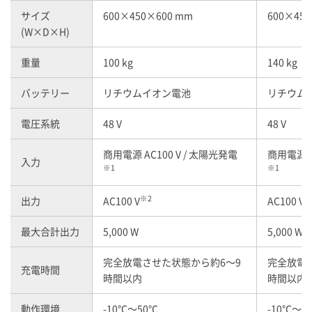
サイズ
600×450×600 mm
600×45
(W×D×H)
重量
100 kg
140 kg
バッテリー
リチウムイオン電池
リチウム
電圧系統
48 V
48 V
商用電源 AC100 V / 太陽光発電
商用電源 A
入力
※1
※1
※2
※
出力
AC100 V
AC100 V
最大合計出力
5,000 W
5,000 W
完全放電させた状態から約6～9
完全放電
充電時間
時間以内
時間以内
動作環境
-10℃～50℃
-10℃～5