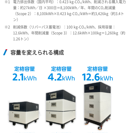
※1
電力排出係数（国内平均）：0.423 kg-CO₂/kWh、削減される購入電力
量：約27kWh／日 ×300日＝8,100kWh／年、年間のCO₂削減量
（Scope 2）：8,100kWh×0.423 kg-CO₂/kWh＝約3,426kg（約3.4ト
ン）
※2
削減係数（リパーパス蓄電池）：100 kg-CO₂/kWh、採用容量：
12.6kWh、年間削減量（Scope 3）：12.6kWh×100kg＝1,260kg（約
1.26トン）
容量を変えられる構成