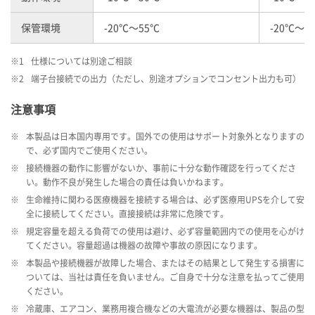
保管環境
-20℃～55℃
-20℃～5
※1
仕様については別途ご相談
※2
端子台接続での出力（ただし、別途オプションでコンセント出力も可）
注意事項
※
本製品は日本国内専用です。国外での使用はサポート対象外となりますの
で、必ず国内でご使用ください。
※
接続機器の動作に影響がないか、事前に十分な動作確認を行ってくださ
い。動作不良が発生した場合の責任は負いかねます。
※
生命維持に関わる医療機器を接続する場合は、必ず医療用UPSを介して安
全に接続してください。直接接続は非常に危険です。
※
規定容量を超える負荷での使用は避け、必ず容量範囲内での使用を心がけ
てください。容量超過は機器の故障や事故の原因になります。
※
本製品や接続機器が故障した場合、またはその結果として発生する損害に
ついては、当社は責任を負いません。ご自身で十分な注意を払ってご使用
ください。
※
冷蔵庫、エアコン、業務用複合機などの大電流が必要な機器は、製品の型