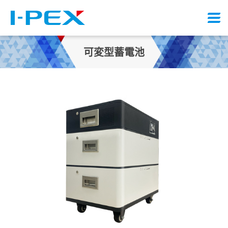
メ
ニ
ュ
可変型蓄電池
ー