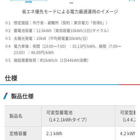
省エネ優先モードによる電力最適運用のイメージ
※1
想定施設：市庁舎・避難所（契約：東京電力「夜得8」）
※2
蓄電池容量：12.6kWh（実効容量10kWh/1日1サイクル）
※3
太陽光発電：10kW（平均発電量30kWh/日）
※4
電力単価：夜間（23:00〜7:00）：35.13円/kWh、昼間（7:00〜
23:00）：46.09円/kWh
※5
施設需要負荷：約2kWh/h（1日44kWh消費）
仕様
製品仕様
可変型蓄電池
可変型蓄
製品名
（L4 2.1kWhタイプ）
（L4 4.
定格容量
2.1 kWh
4.2 kWh