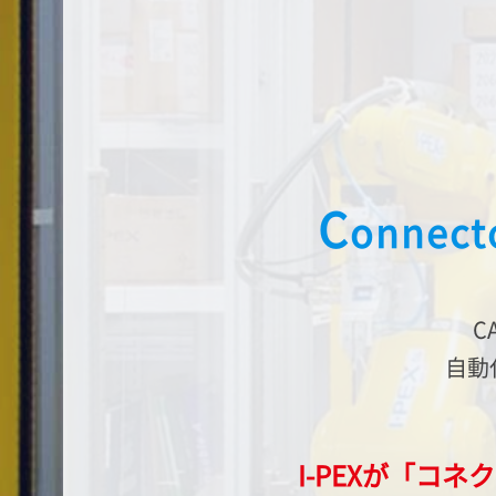
C
onnect
C
自動
I-PEX
が「コネ