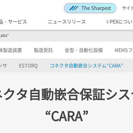
The Sharpest
サイ
品・サービス
ニュースリリース
I-PEXにつ
RA”
体製造装置
製造受託
金型・自動化設備
MEMS
ンサ
ESTORQ
コネクタ自動嵌合システム“CARA”
ネクタ自動嵌合保証シス
“CARA”