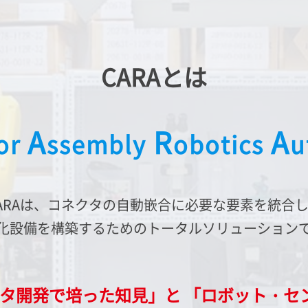
CARAとは
A
R
A
or
ssembly
obotics
u
ARAは、
コネクタの自動嵌合に必要な要素を統合
化設備を構築するための
トータルソリューション
クタ開発で培った知見」と
「ロボット・セ