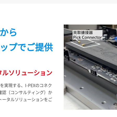
から
ップでご提供
タルソリューション
化を実現する、
I-PEX
のコネク
確認（コンサルティング）か
トータルソリューションをご