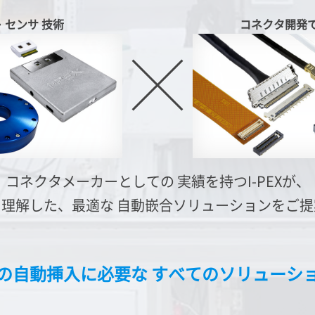
・センサ
技術
コネクタ開発
コネクタメーカーとしての
実績を持つ
I-PEX
が、
を理解した、最適な
自動嵌合ソリューションをご提
の自動挿入に必要な
すべてのソリューシ