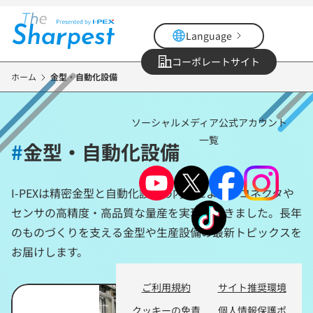
メ
イ
Language
ン
コ
コーポレートサイト
ン
ホーム
金型・自動化設備
テ
ン
ソーシャルメディア公式アカウント
ツ
一覧
に
#
金型・自動化設備
移
動
I-PEXは精密金型と自動化設備の内製により、コネクタや
センサの高精度・高品質な量産を実現してきました。長年
のものづくりを支える金型や生産設備の最新トピックスを
お届けします。
ご利用規約
サイト推奨環境
クッキーの免責
個人情報保護ポ