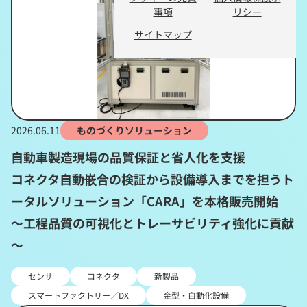
事項
リシー
サイトマップ
2026.06.11
ものづくりソリューション
自動車製造現場の品質保証と省人化を支援
コネクタ自動嵌合の検証から設備導入までを担うト
ータルソリューション「CARA」を本格販売開始
～工程品質の可視化とトレーサビリティ強化に貢献
～
センサ
コネクタ
新製品
スマートファクトリー／DX
金型・自動化設備